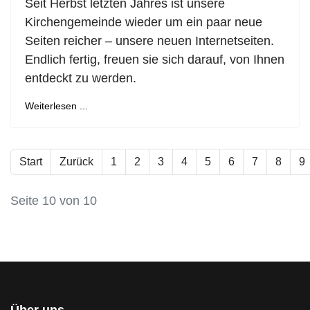
Seit Herbst letzten Jahres ist unsere
Kirchengemeinde wieder um ein paar neue
Seiten reicher – unsere neuen Internetseiten.
Endlich fertig, freuen sie sich darauf, von Ihnen
entdeckt zu werden.
Weiterlesen ...
Start
Zurück
1
2
3
4
5
6
7
8
9
Seite 10 von 10
Über uns