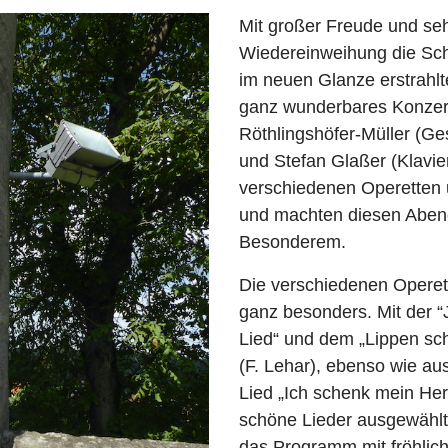
Mit großer Freude und se
Wiedereinweihung die Sch
im neuen Glanze erstrahlt
ganz wunderbares Konzert
Röthlingshöfer-Müller (Ge
und Stefan Glaßer (Klavi
verschiedenen Operetten 
und machten diesen Aben
Besonderem.
Die verschiedenen Operet
ganz besonders. Mit der “
Lied“ und dem „Lippen sc
(F. Lehar), ebenso wie au
Lied „Ich schenk mein He
schöne Lieder ausgewählt
das Programm mit fröhlich