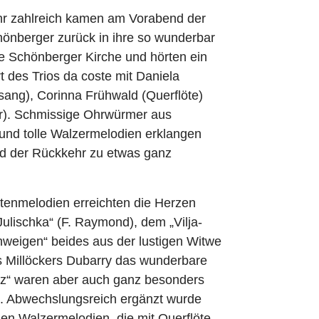
hr zahlreich kamen am Vorabend der
önberger zurück in ihre so wunderbar
e Schönberger Kirche und hörten ein
 des Trios da coste mit Daniela
sang), Corinna Frühwald (Querflöte)
er). Schmissige Ohrwürmer aus
und tolle Walzermelodien erklangen
d der Rückkehr zu etwas ganz
tenmelodien erreichten die Herzen
Julischka“ (F. Raymond), dem „Vilja-
hweigen“ beides aus der lustigen Witwe
s Millöckers Dubarry das wunderbare
rz“ waren aber auch ganz besonders
. Abwechslungsreich ergänzt wurde
en Walzermelodien, die mit Querflöte